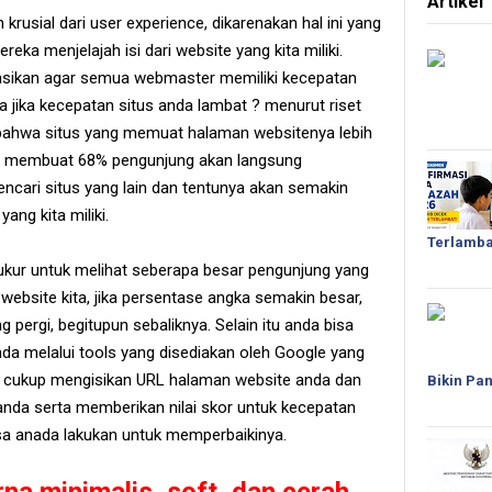
Artikel
krusial dari user experience, dikarenakan hal ini yang
eka menjelajah isi dari website yang kita miliki.
sikan agar semua webmaster memiliki kecepatan
ya jika kecepatan situs anda lambat ? menurut riset
bahwa situs yang memuat halaman websitenya lebih
an membuat 68% pengunjung akan langsung
encari situs yang lain dan tentunya akan semakin
ng kita miliki.
Terlamba
 ukur untuk melihat seberapa besar pengunjung yang
website kita, jika persentase angka semakin besar,
pergi, begitupun sebaliknya. Selain itu anda bisa
da melalui tools yang disediakan oleh Google yang
a cukup mengisikan URL halaman website anda dan
Bikin Pan
anda serta memberikan nilai skor untuk kecepatan
isa anada lakukan untuk memperbaikinya.