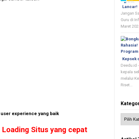
Lancar!
Jangan Sa
Guru di In
Maret 2025
Kepsek d
Deedu.id 
kepala se
melalui K
Riset...
Kategor
i user experience yang baik
 Loading Situs yang cepat