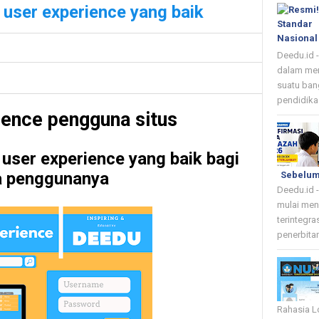
i user experience yang baik
Deedu.id 
dalam me
suatu ban
pendidika.
ience pengguna situs
 user experience yang baik bagi
a penggunanya
Sebelum
Deedu.id 
mulai men
terintegra
penerbitan
Rahasia L