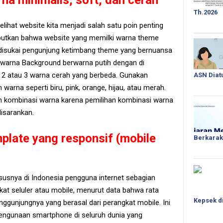
na minimalis, soft, dan cerah
Th.2026
hat website kita menjadi salah satu poin penting
ebutkan bahwa website yang memilki warna theme
 disukai pengunjung ketimbang theme yang bernuansa
 warna Background berwarna putih dengan di
i 2 atau 3 warna cerah yang berbeda. Gunakan
ASN Diat
warna seperti biru, pink, orange, hijau, atau merah.
an kombinasi warna karena pemilihan kombinasi warna
disarankan.
mplate yang responsif (mobile
Berkarak
hususnya di Indonesia pengguna internet sebagian
at seluler atau mobile, menurut data bahwa rata
Kepsek d
ggunjungnya yang berasal dari perangkat mobile. Ini
ngunaan smartphone di seluruh dunia yang