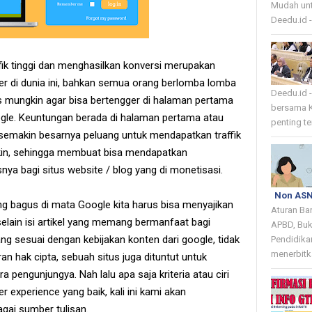
Mudah unt
Deedu.id 
fik tinggi dan menghasilkan konversi merupakan
r di dunia ini, bahkan semua orang berlomba lomba
Deedu.id 
 mungkin agar bisa bertengger di halaman pertama
bersama K
ogle. Keuntungan berada di halaman pertama atau
penting te
h semakin besarnya peluang untuk mendapatkan traffik
in, sehingga membuat bisa mendapatkan
a bagi situs website / blog yang di monetisasi.
Non ASN
 bagus di mata Google kita harus bisa menyajikan
Aturan Ba
elain isi artikel yang memang bermanfaat bagi
APBD, Buk
 yang sesuai dengan kebijakan konten dari google, tidak
Pendidika
menerbitka
n hak cipta, sebuah situs juga dituntut untuk
 pengunjungya. Nah lalu apa saja kriteria atau ciri
r experience yang baik, kali ini kami akan
gai sumber tulisan.