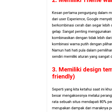
2. Memiliki Theme war
Kesan pertama pengunjung dalam meli
dari user Experience, Google meny
berkombinasi cerah dan segar lebih
gelap. Sangat penting menggunakan
kombinasikan dengan tidak lebih dar
kombinasi warna putih dengan pilihan 
Namun hati hati pula dalam pemilih
sendiri memiliki aturan yang sangat 
3. Memiliki design te
friendly)
Seperti yang kita ketahui saat ini k
besar mengaksesnya melalui perangk
rata sebuah situs mendapati 80% pen
merupakan dampak dari maraknya pe