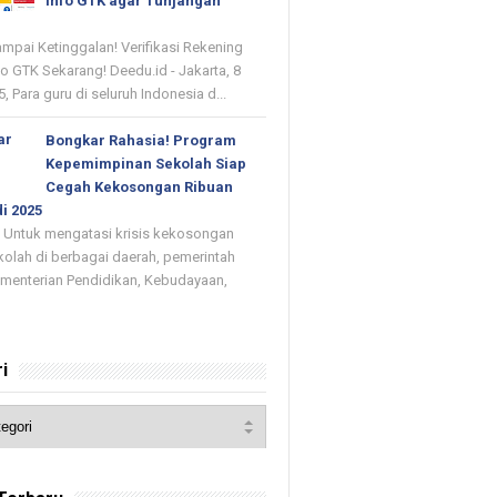
Info GTK agar Tunjangan
mpai Ketinggalan! Verifikasi Rekening
fo GTK Sekarang! Deedu.id - Jakarta, 8
, Para guru di seluruh Indonesia d...
Bongkar Rahasia! Program
Kepemimpinan Sekolah Siap
Cegah Kekosongan Ribuan
i 2025
- Untuk mengatasi krisis kekosongan
kolah di berbagai daerah, pemerintah
ementerian Pendidikan, Kebudayaan,
i