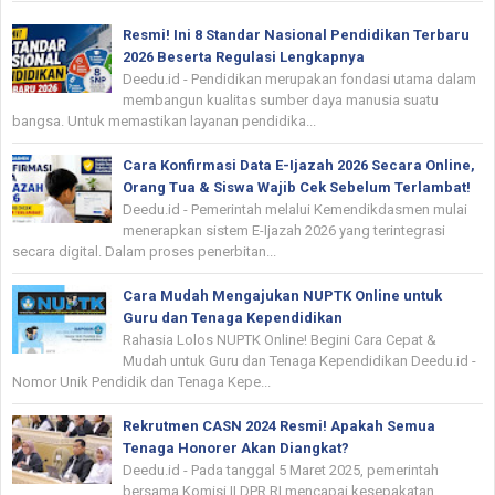
Resmi! Ini 8 Standar Nasional Pendidikan Terbaru
2026 Beserta Regulasi Lengkapnya
Deedu.id - Pendidikan merupakan fondasi utama dalam
membangun kualitas sumber daya manusia suatu
bangsa. Untuk memastikan layanan pendidika...
Cara Konfirmasi Data E-Ijazah 2026 Secara Online,
Orang Tua & Siswa Wajib Cek Sebelum Terlambat!
Deedu.id - Pemerintah melalui Kemendikdasmen mulai
menerapkan sistem E-Ijazah 2026 yang terintegrasi
secara digital. Dalam proses penerbitan...
Cara Mudah Mengajukan NUPTK Online untuk
Guru dan Tenaga Kependidikan
Rahasia Lolos NUPTK Online! Begini Cara Cepat &
Mudah untuk Guru dan Tenaga Kependidikan Deedu.id -
Nomor Unik Pendidik dan Tenaga Kepe...
Rekrutmen CASN 2024 Resmi! Apakah Semua
Tenaga Honorer Akan Diangkat?
Deedu.id - Pada tanggal 5 Maret 2025, pemerintah
bersama Komisi II DPR RI mencapai kesepakatan